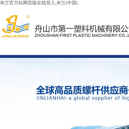
米兰官方站网页版在线登入,米兰(中国)